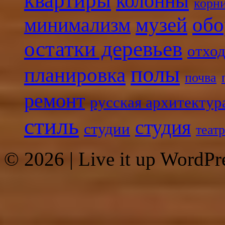
квартиры
колонны
корн
минимализм
музей
обо
остатки деревьев
отхо
полы
планировка
почва
ремонт
русская архитектур
стиль
студия
студии
теат
© 2026
|
Live it up WordP