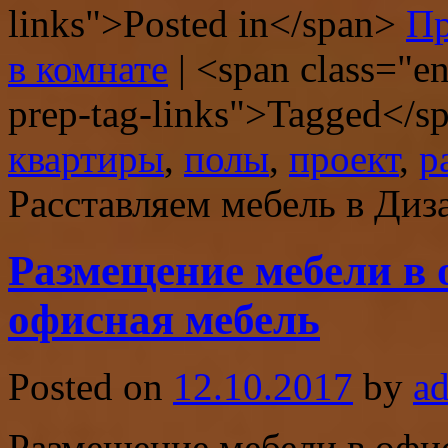
links">Posted in</span>
Пр
в комнате
|
<span class="ent
prep-tag-links">Tagged</
квартиры
,
полы
,
проект
,
р
Расставляем мебель в Диз
Размещение мебели в 
офисная мебель
Posted on
12.10.2017
by
a
Размещение мебели в офис