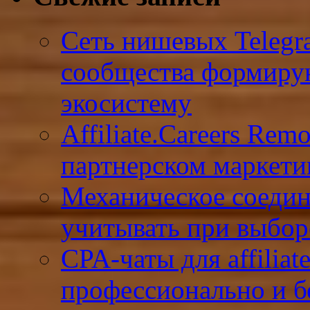
Сеть нишевых Telegr
сообщества формиру
экосистему
Affiliate.Careers Rem
партнерском маркети
Механическое соедин
учитывать при выбор
CPA-чаты для affiliat
профессионально и б