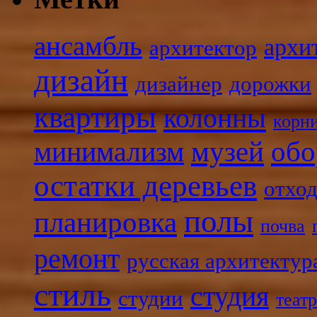
ансамбль
архи
архитектор
дизайн
дизайнер
дорожки
квартиры
колонны
корн
минимализм
музей
обо
остатки деревьев
отхо
полы
планировка
почва
ремонт
русская архитектур
стиль
студия
студии
теат