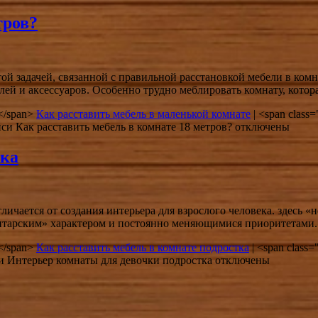
тров?
ой задачей, связанной с правильной расстановкой мебели в ком
ей и аксессуаров. Особенно трудно меблировать комнату, котор
in</span>
Как расставить мебель в маленькой комнате
|
<span class="
си Как расставить мебель в комнате 18 метров?
отключены
тка
чается от создания интерьера для взрослого человека. здесь «
«бунтарским» характером и постоянно меняющимися приоритетами.
in</span>
Как расставить мебель в комнате подростка
|
<span class="
и Интерьер комнаты для девочки подростка
отключены