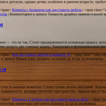
я и детскую, однако детям, особенно в раннем возрасте, требуе
in</span>
Комната с балконом как расставить мебель
|
<span class="e
сток
|
Комментарии
к записи Тонкости дизайна прямоугольной 
 м
ожно — это не так. Стоит придерживается основным правил, кот
мо решить две главные задачи: Лаконично и функционально ра
in</span>
Как расставить мебель в комнате 16
|
<span class="entry-ut
и
к записи Новые идеи дизайна гостиной на 16 кв. м
отключены
в м
 учесть важные моменты: Стены лучше делать светлыми. Хорош
е поверхности. которые увеличат пространство. Зеркала могут б
in</span>
Комната 12 метров как расставить мебель фото
|
<span cla
писи Как правильно обставить комнату 12 кв м
отключены