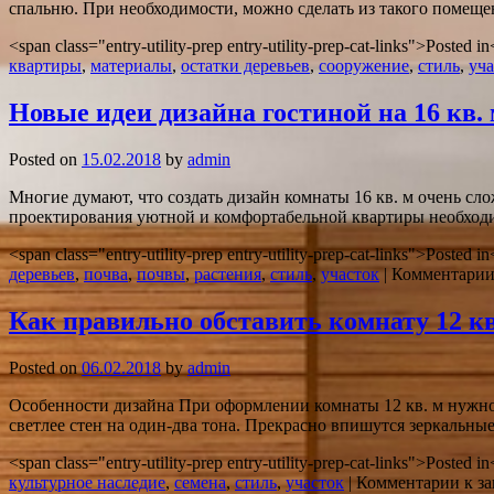
спальню. При необходимости, можно сделать из такого помещени
<span class="entry-utility-prep entry-utility-prep-cat-links">Posted 
квартиры
,
материалы
,
остатки деревьев
,
сооружение
,
стиль
,
уча
Новые идеи дизайна гостиной на 16 кв.
Posted on
15.02.2018
by
admin
Многие думают, что создать дизайн комнаты 16 кв. м очень сл
проектирования уютной и комфортабельной квартиры необходи
<span class="entry-utility-prep entry-utility-prep-cat-links">Posted 
деревьев
,
почва
,
почвы
,
растения
,
стиль
,
участок
|
Комментари
Как правильно обставить комнату 12 к
Posted on
06.02.2018
by
admin
Особенности дизайна При оформлении комнаты 12 кв. м нужно
светлее стен на один-два тона. Прекрасно впишутся зеркальны
<span class="entry-utility-prep entry-utility-prep-cat-links">Posted 
культурное наследие
,
семена
,
стиль
,
участок
|
Комментарии
к за