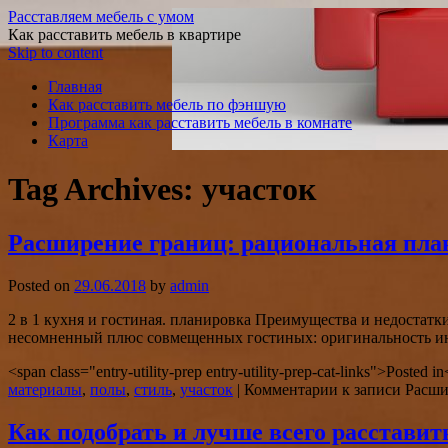
Расставляем мебель с умом
Как расставить мебель в квартире
Skip to content
Главная
Как расставить мебель по фэншую
Программа как расставить мебель в комнате
Карта
Tag Archives:
участок
Расширение границ: рациональная пла
Posted on
29.06.2018
by
admin
2 в 1 кухня и гостиная. планировка Преимущества и недоста
несомненный плюс совмещенных гостиных: оригинальность ин
<span class="entry-utility-prep entry-utility-prep-cat-links">Posted 
материалы
,
полы
,
стиль
,
участок
|
Комментарии
к записи Расши
Как подобрать и лучше всего расставит