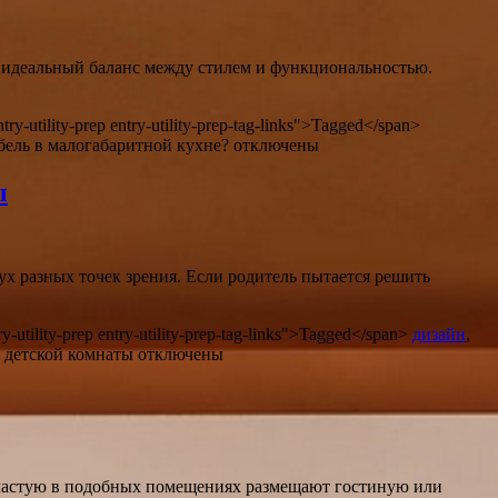
 идеальный баланс между стилем и функциональностью.
try-utility-prep entry-utility-prep-tag-links">Tagged</span>
бель в малогабаритной кухне?
отключены
ы
вух разных точек зрения. Если родитель пытается решить
y-utility-prep entry-utility-prep-tag-links">Tagged</span>
дизайн
,
й детской комнаты
отключены
ачастую в подобных помещениях размещают гостиную или