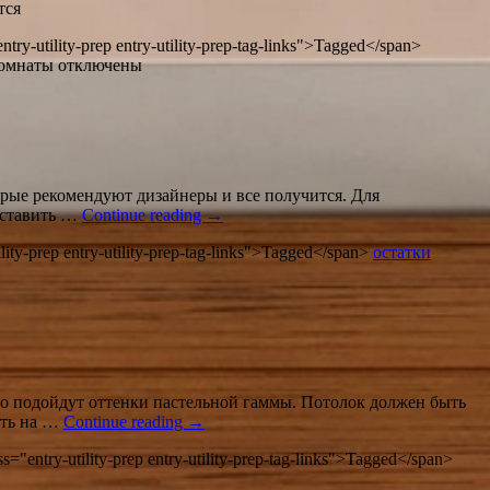
тся
ntry-utility-prep entry-utility-prep-tag-links">Tagged</span>
комнаты
отключены
орые рекомендуют дизайнеры и все получится. Для
сставить …
Continue reading
→
ility-prep entry-utility-prep-tag-links">Tagged</span>
остатки
о подойдут оттенки пастельной гаммы. Потолок должен быть
ыть на …
Continue reading
→
ss="entry-utility-prep entry-utility-prep-tag-links">Tagged</span>