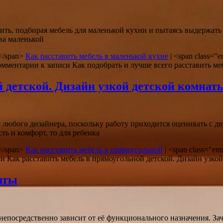
ь, подбирая мебель для маленькой кухни и пытаясь выдержать
ва маленькой
in</span>
Как расставить мебель в маленькой кухне
|
<span class="en
омментарии
к записи Как подобрать и лучше всего расставить ме
й детской. Дизайн узкой детской комнат
я любого дизайнера, поскольку работу приходится оценивать с д
ь и комфорт, то для ребенка
in</span>
Как расставить мебель в прямоугольной
|
<span class="entr
и Как расставить мебель в прямоугольной детской. Дизайн узко
аты
епосредственно зависит от её функционального назначения. З