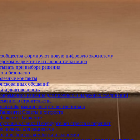
е сообщества формируют новую цифровую экосистему
ртнерском маркетинге из любой точки мира
итывать при выборе решения
но и безопасно
полезные контакты
 рискованных обещаний
та и долговечность
современное решение для прочных и надежных соединений
еменного строительства
зная информация для путешественников
 Ташкенте: Советы и хитрости
Маркете в Ташкенте
осуточно в Санкт-Петербурге без стресса и переплат
ые нюансы для пациентов
мный выбор для комфорта и экономии