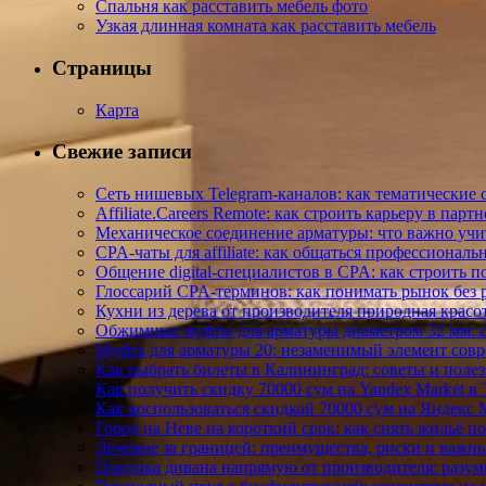
Спальня как расставить мебель фото
Узкая длинная комната как расставить мебель
Страницы
Карта
Свежие записи
Сеть нишевых Telegram-каналов: как тематически
Affiliate.Careers Remote: как строить карьеру в па
Механическое соединение арматуры: что важно уч
CPA-чаты для affiliate: как общаться профессиональ
Общение digital-специалистов в CPA: как строить 
Глоссарий CPA-терминов: как понимать рынок без
Кухни из дерева от производителя природная красо
Обжимные муфты для арматуры диаметром 32 мм: 
Муфта для арматуры 20: незаменимый элемент совр
Как выбрать билеты в Калининград: советы и поле
Как получить скидку 70000 сум на Yandex Market в
Как воспользоваться скидкой 70000 сум на Яндекс 
Город на Неве на короткий срок: как снять жильё п
Лечение за границей: преимущества, риски и важн
Покупка дивана напрямую от производителя: разу