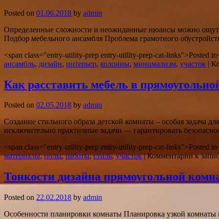
Posted on
01.06.2018
by
admin
Определенные сложности и неожиданные нюансы можно ощутит
Подбор мебельного ансамбля Проблема грамотного обустройст
<span class="entry-utility-prep entry-utility-prep-cat-links">Posted 
ансамбль
,
дизайн
,
интерьер
,
колонны
,
минимализм
,
участок
|
К
Как расставить мебель в прямоугольно
Posted on
02.05.2018
by
admin
Создание стильного образа детской комнаты – особая задача дл
исключительно практичные задачи — гарантировать безопасност
<span class="entry-utility-prep entry-utility-prep-cat-links">Posted 
материалы
,
полы
,
работы
,
стиль
,
участок
|
Комментарии
к запис
Тонкости дизайна прямоугольной комн
Posted on
22.02.2018
by
admin
Особенности планировки комнаты Планировка узкой комнаты н