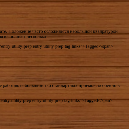
нате. Положение часто осложняется небольшой квадратурой
ая выполняет несколько
entry-utility-prep entry-utility-prep-tag-links">Tagged</span>
не работают» большинство стандартных приемов, особенно в
entry-utility-prep entry-utility-prep-tag-links">Tagged</span>