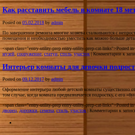
Как расставить мебель в комнате 18 ме
Posted on
05.02.2018
by
admin
По завершении ремонта многие хозяева сталкиваются с непрост
помещения и необходимостью уместить как можно больше детал
<span class="entry-utility-prep entry-utility-prep-cat-links">Posted 
музей
,
сооружение
,
статуи
,
стиль
,
участок
|
Комментарии
к запи
Интерьер комнаты для девочки подрос
Posted on
09.12.2017
by
admin
Оформление интерьера любой детской комнаты существенно отли
том случае, когда комната предназначается подростку, с его 
<span class="entry-utility-prep entry-utility-prep-cat-links">Posted 
дворец
,
дорожки
,
семена
,
стиль
,
участок
|
Комментарии
к запис